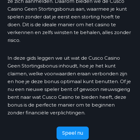
ze zich aanmelden. Daarom bieden we de Cusco
Casino Geen Stortingsbonus aan, waarmee je kunt
spelen zonder dat je eerst een storting hoeft te
doen. Dit is de ideale manier om het casino te
verkennen en zelfs winsten te behalen, alles zonder
risico.
In deze gids leggen we uit wat de Cusco Casino
Geen Stortingsbonus inhoudt, hoe je het kunt
claimen, welke voorwaarden eraan verbonden zijn
en hoe je deze bonus optimaal kunt benutten. Of je
nu een nieuwe speler bent of gewoon nieuwsgierig
bent naar wat Cusco Casino te bieden heeft, deze
bonus is de perfecte manier om te beginnen
zonder financiële verplichtingen.
Speel nu