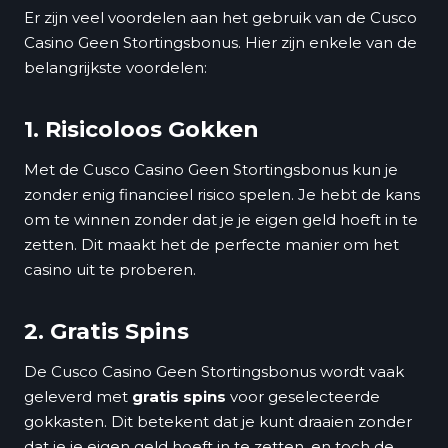
Er zijn veel voordelen aan het gebruik van de Cusco
Casino Geen Stortingsbonus. Hier zijn enkele van de
belangrijkste voordelen:
1. Risicoloos Gokken
Met de Cusco Casino Geen Stortingsbonus kun je
zonder enig financieel risico spelen. Je hebt de kans
om te winnen zonder dat je je eigen geld hoeft in te
zetten. Dit maakt het de perfecte manier om het
casino uit te proberen.
2. Gratis Spins
De Cusco Casino Geen Stortingsbonus wordt vaak
geleverd met
gratis spins
voor geselecteerde
gokkasten. Dit betekent dat je kunt draaien zonder
dat je je eigen geld hoeft in te zetten, en toch de