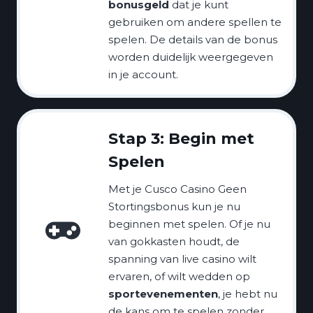
bonusgeld
dat je kunt
gebruiken om andere spellen te
spelen. De details van de bonus
worden duidelijk weergegeven
in je account.
Stap 3: Begin met
Spelen
Met je Cusco Casino Geen
Stortingsbonus kun je nu
beginnen met spelen. Of je nu
van gokkasten houdt, de
spanning van live casino wilt
ervaren, of wilt wedden op
sportevenementen
, je hebt nu
de kans om te spelen zonder