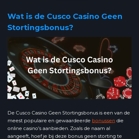
Wat is de Cusco Casino Geen
Stortingsbonus?
De Cusco Casino Geen Stortingsbonus is een van de
meest populaire en gewaardeerde
bonussen
die
online casino’s aanbieden. Zoals de naam al
aangeeft, hoef je bij deze bonus geen storting te