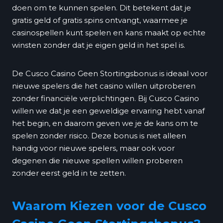
doen om te kunnen spelen. Dit betekent dat je
gratis geld of gratis spins ontvangt, waarmee je
casinospellen kunt spelen en kans maakt op echte
winsten zonder dat je eigen geld in het spel is.
De Cusco Casino Geen Stortingsbonus is ideaal voor
nieuwe spelers die het casino willen uitproberen
zonder financiële verplichtingen. Bij Cusco Casino
willen we dat je een geweldige ervaring hebt vanaf
het begin, en daarom geven we je de kans om te
spelen zonder risico. Deze bonus is niet alleen
handig voor nieuwe spelers, maar ook voor
degenen die nieuwe spellen willen proberen
zonder eerst geld in te zetten.
Waarom Kiezen voor de Cusco