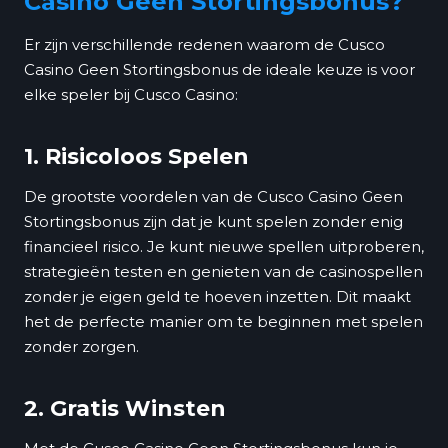
Casino Geen Stortingsbonus?
Er zijn verschillende redenen waarom de Cusco
Casino Geen Stortingsbonus de ideale keuze is voor
elke speler bij Cusco Casino:
1. Risicoloos Spelen
De grootste voordelen van de Cusco Casino Geen
Stortingsbonus zijn dat je kunt spelen zonder enig
financieel risico. Je kunt nieuwe spellen uitproberen,
strategieën testen en genieten van de casinospellen
zonder je eigen geld te hoeven inzetten. Dit maakt
het de perfecte manier om te beginnen met spelen
zonder zorgen.
2. Gratis Winsten